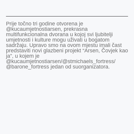
Prije točno tri godine otvorena je
@kucaumjetnostiarsen, prekrasna
multifunkcionalna dvorana u kojoj svi ljubitelji
umjetnosti i kulture mogu uživati u bogatom
sadržaju. Upravo smo na ovom mjestu imali čast
predstaviti novi glazbeni projekt “Arsen, Čovjek kao
ja”, u kojem je
@kucaumjetnostiarsen/@stmichaels_fortress/
@barone_fortress jedan od suorganizatora.