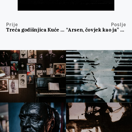
Prije
Poslje
Treća godišnjica Kuće umjetnosti Arsen: najava glazbenog projekta
“Arsen, čovjek kao ja” tim predstavlja novi projekt