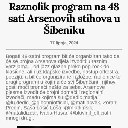
Raznolik program na 48
sati Arsenovih stihova u
Šibeniku
17 lipnja, 2024
Bogati 48-satni program bit će organiziran tako da
će se brojna Arsenova djela izvoditi u raznim
verzijama – od jazz glazbe preko pop-rock do
klasične, ali i uz klapske izvedbe, nastup orkestra,
poeziju, a bit će organizirane i izložbe, radionice te
drugi programi u kojima će svi Šibenčani i njihovi
gosti moći pronaći nešto za sebe. Arsenove
pjesme izvodit će brojni domaći i regionalni
izvođači, među kojima su @dedic.matija,
@lu.dedic, @gibonniofficial, @matijacvek, Zoran
Predin, Saša Lošić Loša, @miadimsic,
@natalidizdar, Ivana Husar, @bluvinil_official i
mnogi drugi.