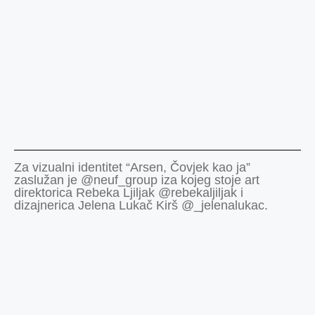
Za vizualni identitet “Arsen, Čovjek kao ja”
zaslužan je @neuf_group iza kojeg stoje art
direktorica Rebeka Ljiljak @rebekaljiljak i
dizajnerica Jelena Lukač Kirš @_jelenalukac.