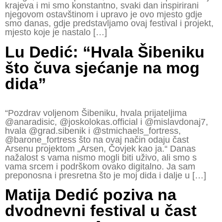
krajeva i mi smo konstantno, svaki dan inspirirani
njegovom ostavštinom i upravo je ovo mjesto gdje
smo danas, gdje predstavljamo ovaj festival i projekt,
mjesto koje je nastalo […]
Lu Dedić: “Hvala Šibeniku
što čuva sjećanje na mog
dida”
“Pozdrav voljenom Šibeniku, hvala prijateljima
@anaradisic, @joskolokas.official i @mislavdonaj7,
hvala @grad.sibenik i @stmichaels_fortress,
@barone_fortress što na ovaj način odaju čast
Arsenu projektom „Arsen, Čovjek kao ja.“ Danas
nažalost s vama nismo mogli biti uživo, ali smo s
vama srcem i podrškom ovako digitalno. Ja sam
preponosna i presretna što je moj dida i dalje u […]
Matija Dedić poziva na
dvodnevni festival u čast