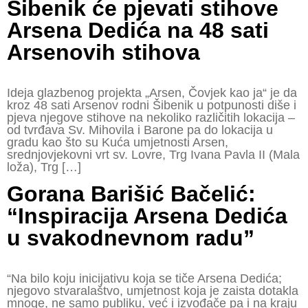
Šibenik će pjevati stihove
Arsena Dedića na 48 sati
Arsenovih stihova
Ideja glazbenog projekta „Arsen, Čovjek kao ja“ je da
kroz 48 sati Arsenov rodni Šibenik u potpunosti diše i
pjeva njegove stihove na nekoliko različitih lokacija –
od tvrđava Sv. Mihovila i Barone pa do lokacija u
gradu kao što su Kuća umjetnosti Arsen,
srednjovjekovni vrt sv. Lovre, Trg Ivana Pavla II (Mala
loža), Trg […]
Gorana Barišić Bačelić:
“Inspiracija Arsena Dedića
u svakodnevnom radu”
“Na bilo koju inicijativu koja se tiče Arsena Dedića;
njegovo stvaralaštvo, umjetnost koja je zaista dotakla
mnoge, ne samo publiku, već i izvođače pa i na kraju