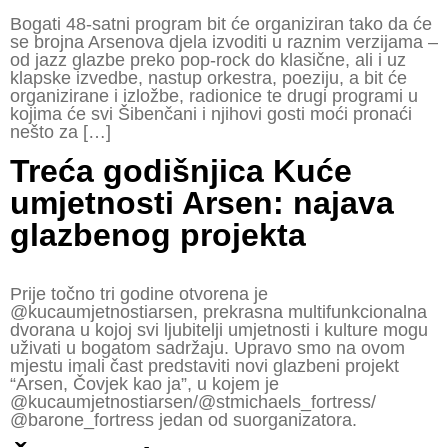
Bogati 48-satni program bit će organiziran tako da će
se brojna Arsenova djela izvoditi u raznim verzijama –
od jazz glazbe preko pop-rock do klasične, ali i uz
klapske izvedbe, nastup orkestra, poeziju, a bit će
organizirane i izložbe, radionice te drugi programi u
kojima će svi Šibenčani i njihovi gosti moći pronaći
nešto za […]
Treća godišnjica Kuće
umjetnosti Arsen: najava
glazbenog projekta
Prije točno tri godine otvorena je
@kucaumjetnostiarsen, prekrasna multifunkcionalna
dvorana u kojoj svi ljubitelji umjetnosti i kulture mogu
uživati u bogatom sadržaju. Upravo smo na ovom
mjestu imali čast predstaviti novi glazbeni projekt
“Arsen, Čovjek kao ja”, u kojem je
@kucaumjetnostiarsen/@stmichaels_fortress/
@barone_fortress jedan od suorganizatora.