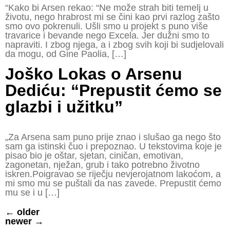
“Kako bi Arsen rekao: “Ne može strah biti temelj u
životu, nego hrabrost mi se čini kao prvi razlog zašto
smo ovo pokrenuli. Ušli smo u projekt s puno više
travarice i bevande nego Excela. Jer dužni smo to
napraviti. I zbog njega, a i zbog svih koji bi sudjelovali
da mogu, od Gine Paolia, […]
Joško Lokas o Arsenu
Dediću: “Prepustit ćemo se
glazbi i užitku”
„Za Arsena sam puno prije znao i slušao ga nego što
sam ga istinski čuo i prepoznao. U tekstovima koje je
pisao bio je oštar, sjetan, ciničan, emotivan,
zagonetan, nježan, grub i tako potrebno životno
iskren.Poigravao se riječju nevjerojatnom lakoćom, a
mi smo mu se puštali da nas zavede. Prepustit ćemo
mu se i u […]
←
older
newer
→