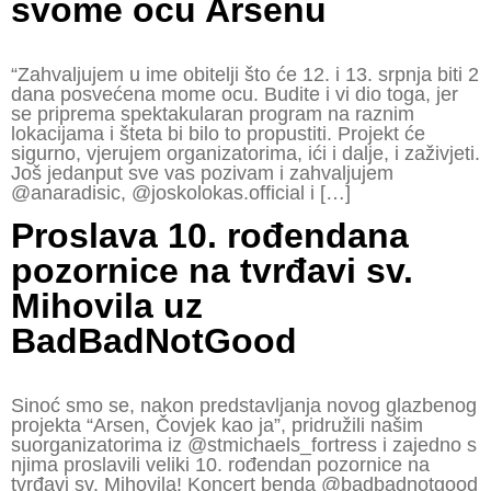
svome ocu Arsenu
“Zahvaljujem u ime obitelji što će 12. i 13. srpnja biti 2
dana posvećena mome ocu. Budite i vi dio toga, jer
se priprema spektakularan program na raznim
lokacijama i šteta bi bilo to propustiti. Projekt će
sigurno, vjerujem organizatorima, ići i dalje, i zaživjeti.
Još jedanput sve vas pozivam i zahvaljujem
@anaradisic, @joskolokas.official i […]
Proslava 10. rođendana
pozornice na tvrđavi sv.
Mihovila uz
BadBadNotGood
Sinoć smo se, nakon predstavljanja novog glazbenog
projekta “Arsen, Čovjek kao ja”, pridružili našim
suorganizatorima iz @stmichaels_fortress i zajedno s
njima proslavili veliki 1️0. rođendan pozornice na
tvrđavi sv. Mihovila! Koncert benda @badbadnotgood