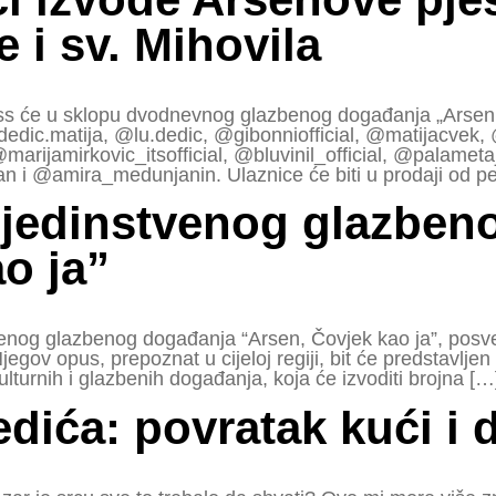
 i sv. Mihovila
s će u sklopu dvodnevnog glazbenog događanja „Arsen, 
 @dedic.matija, @lu.dedic, @gibonniofficial, @matijacvek
ijamirkovic_itsofficial, @bluvinil_official, @palameta
an i @amira_medunjanin. Ulaznice će biti u prodaji od pe
 jedinstvenog glazben
o ja”
stvenog glazbenog događanja “Arsen, Čovjek kao ja”, po
jegov opus, prepoznat u cijeloj regiji, bit će predstavlje
lturnih i glazbenih događanja, koja će izvoditi brojna […
dića: povratak kući i di