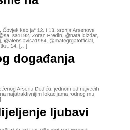
Čovjek kao ja“ 12. i 13. srpnja Arsenove
, @sa_sa1192, Zoran Predin, @natalidizdar,
j, @alenslavica1964, @mategrgatofficial,
tka, 14. […]
og događanja
svećenog Arsenu Dediću, jednom od najvećih
n na najatraktivnijim lokacijama rodnog mu
]
jeljenje ljubavi