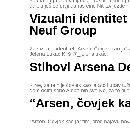
~ Ona duga putovanja dani rasuti u snijegu z
daleki još se dalji danas čine Niti zvijezde
Vizualni identitet
Neuf Group
Za vizualni identitet “Arsen, Čovjek kao ja”
Jelena Lukač Kirš @_jelenalukac.
Stihovi Arsena D
~ Ne, za te nije čovjek kao ja Što ljubav 
dam osim sebe A dao bih sve Ne, za te nije 
“Arsen, čovjek ka
“Arsen, Čovjek kao ja” tim, pred najavu no