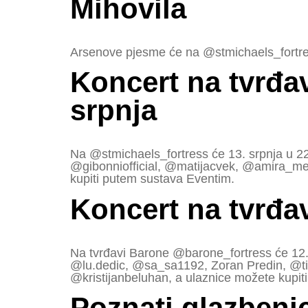
Mihovila
Arsenove pjesme će na @stmichaels_fortress
Koncert na tvrđav
srpnja
Na @stmichaels_fortress će 13. srpnja u 22
@gibonniofficial, @matijacvek, @amira_med
kupiti putem sustava Eventim.
Koncert na tvrđa
Na tvrđavi Barone @barone_fortress će 12. 
@lu.dedic, @sa_sa1192, Zoran Predin, @tina
@kristijanbeluhan, a ulaznice možete kupit
Poznati glazbeni