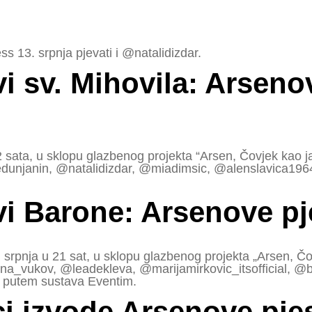
 13. srpnja pjevati i @natalidizdar.
i sv. Mihovila: Arseno
 sata, u sklopu glazbenog projekta “Arsen, Čovjek kao j
unjanin, @natalidizdar, @miadimsic, @alenslavica1964 
vi Barone: Arsenove pj
srpnja u 21 sat, u sklopu glazbenog projekta „Arsen, Čo
_vukov, @leadekleva, @marijamirkovic_itsofficial, @blu
i putem sustava Eventim.
ci izvode Arsenove pj