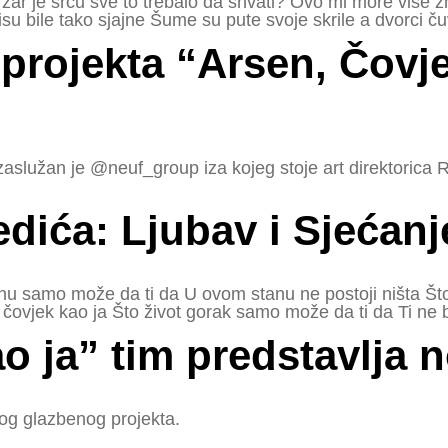
ar je srcu sve to trebalo da shvati? Ovo mi more više zna
 nisu bile tako sjajne Šume su pute svoje skrile a dvorci č
 projekta “Arsen, Čovje
 zaslužan je @neuf_group iza kojeg stoje art direktorica R
edića: Ljubav i Sjećan
tužnu samo može da ti da U ovom stanu ne postoji ništa 
čovjek kao ja Što život gorak samo može da ti da Ti ne 
o ja” tim predstavlja n
vog glazbenog projekta.