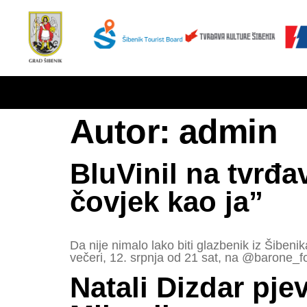
Autor:
admin
BluVinil na tvrđa
čovjek kao ja”
Da nije nimalo lako biti glazbenik iz Šibenika
večeri, 12. srpnja od 21 sat, na @barone_fo
Natali Dizdar pje