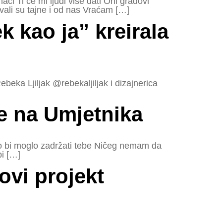
či Ti će mi ljudi više dati Oni gradovi
uvali su tajne i od nas Vraćam […]
k kao ja” kreirala
ebeka Ljiljak @rebekaljiljak i dizajnerica
je na Umjetnika
Što bi moglo zadržati tebe Ničeg nemam da
bi […]
ovi projekt