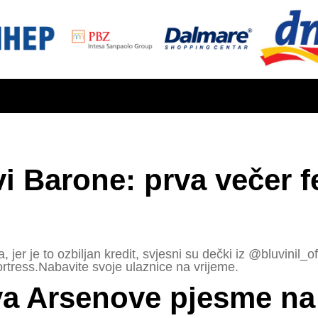
vi Barone: prva večer f
, jer je to ozbiljan kredit, svjesni su dečki iz @bluvinil_o
rtress.Nabavite svoje ulaznice na vrijeme.
va Arsenove pjesme na 