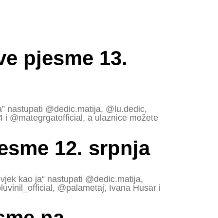
ve pjesme 13.
a” nastupati @dedic.matija, @lu.dedic,
i @mategrgatofficial, a ulaznice možete
esme 12. srpnja
vjek kao ja“ nastupati @dedic.matija,
vinil_official, @palametaj, Ivana Husar i
esme na