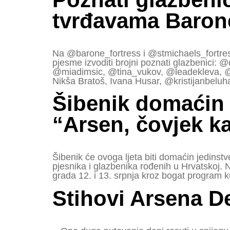
tvrđavama Barone
Na @barone_fortress i @stmichaels_fortres
pjesme izvoditi brojni poznati glazbenici:
@miadimsic, @tina_vukov, @leadekleva, @mar
Nikša Bratoš, Ivana Husar, @kristijanbeluh
Šibenik domaćin
“Arsen, čovjek ka
Šibenik će ovoga ljeta biti domaćin jedin
pjesnika i glazbenika rođenih u Hrvatskoj. N
grada 12. i 13. srpnja kroz bogat program ku
Stihovi Arsena De